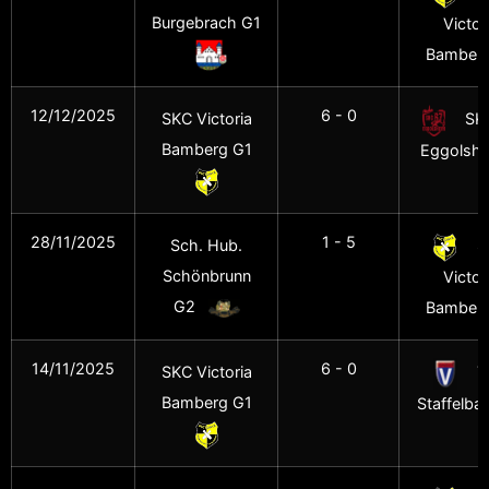
Burgebrach G1
Victor
Bamberg
12/12/2025
6 - 0
SKC Victoria
SK
Bamberg G1
Eggolshe
28/11/2025
1 - 5
Sch. Hub.
S
Schönbrunn
Victor
G2
Bamberg
14/11/2025
6 - 0
SKC Victoria
T
Bamberg G1
Staffelba