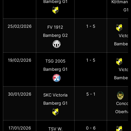
Bamberg G1
Köttmann
G1
25/02/2026
1 - 5
FV 1912
S
Bamberg G2
Victor
Bamberg
19/02/2026
1 - 5
TSG 2005
S
Bamberg G1
Victor
Bamberg
30/01/2026
5 - 1
SKC Victoria
R
Bamberg G1
Concor
Oberhai
17/01/2026
0 - 6
TSV W.
S