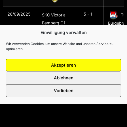
26/09/2025
5 - 1
SKC Victoria
TS
Bamberg G1
Burgebra
Einwilligung verwalten
Wir verwenden Cookies, um unsere Website und unseren Service zu
optimieren.
Akzeptieren
Ablehnen
FOLGT UNS AUF
Vorlieben