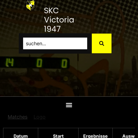
SKC
Victoria
1947
Bamberg
e.V.
Matches
Logo
Datum
Start
Ergebnisse
Auswär