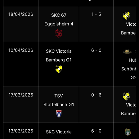
18/04/2026
1 - 5
SKC 67
S
Eggolsheim 4
Victor
Bamberg
10/04/2026
6 - 0
SKC Victoria
S
Bamberg G1
Hub.
Schönbr
G2
17/03/2026
0 - 6
TSV
S
Staffelbach G1
Victor
Bamberg
13/03/2026
6 - 0
SKC Victoria
S