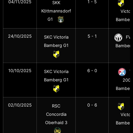
04/11/2025
1 - 5
SKK
S
Köttmannsdorf
Victor
G1
Bamberg
24/10/2025
5 - 1
SKC Victoria
FV 
Bamberg G1
Bamberg
10/10/2025
6 - 0
SKC Victoria
T
Bamberg G1
200
Bamberg
02/10/2025
0 - 6
RSC
S
Concordia
Victor
Oberhaid 3
Bamberg