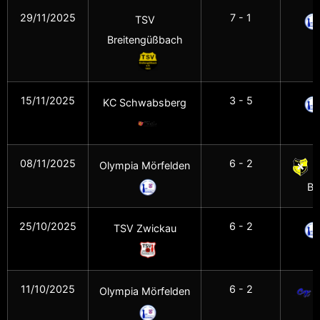
29/11/2025
7 - 1
TSV
Breitengüßbach
M
15/11/2025
3 - 5
KC Schwabsberg
M
08/11/2025
6 - 2
Olympia Mörfelden
Ba
25/10/2025
6 - 2
TSV Zwickau
M
11/10/2025
6 - 2
Olympia Mörfelden