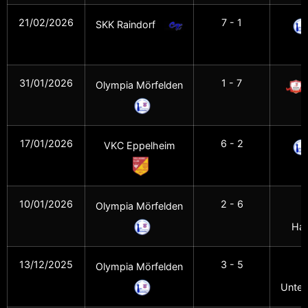
21/02/2026
7 - 1
SKK Raindorf
M
31/01/2026
1 - 7
Olympia Mörfelden
17/01/2026
6 - 2
VKC Eppelheim
M
10/01/2026
2 - 6
Olympia Mörfelden
Hal
13/12/2025
3 - 5
Olympia Mörfelden
Unter