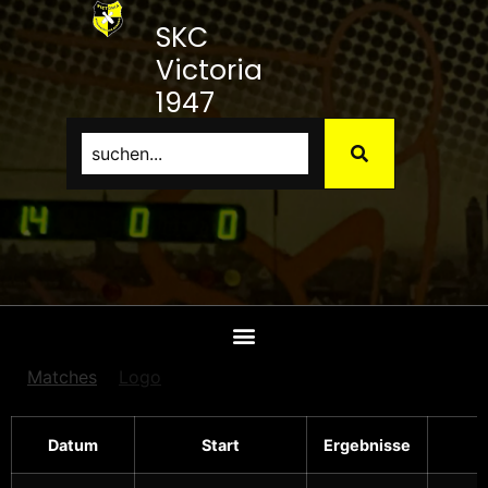
SKC
Victoria
1947
Bamberg
e.V.
Matches
Logo
Datum
Start
Ergebnisse
A