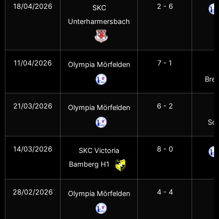
18/04/2026
2 - 6
SKC
Unterharmersbach
M
11/04/2026
7 - 1
Olympia Mörfelden
Bre
21/03/2026
6 - 2
Olympia Mörfelden
Sc
14/03/2026
8 - 0
SKC Victoria
Bamberg H1
M
28/02/2026
4 - 4
Olympia Mörfelden