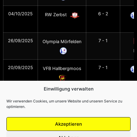
04/10/2025
6 - 2
RW Zerbst
M
26/09/2025
7 - 1
Olympia Mörfelden
E
20/09/2025
7 - 1
VFB Hallbergmoos
M
Einwilligung verwalten
Wir verwenden Cookies, um unsere Website und unseren Service zu
optimieren.
Akzeptieren