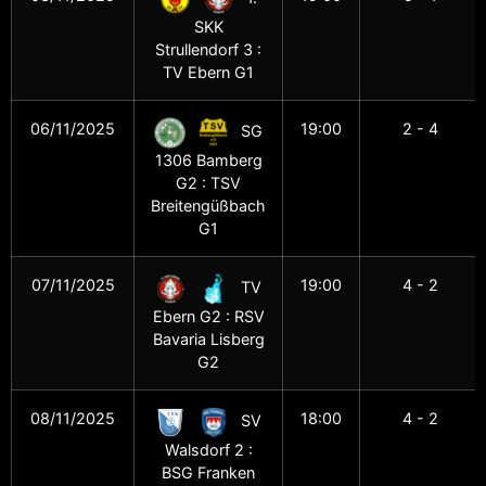
SKK
Strullendorf 3 :
TV Ebern G1
06/11/2025
19:00
2 - 4
SG
1306 Bamberg
G2 : TSV
Breitengüßbach
G1
07/11/2025
19:00
4 - 2
TV
Ebern G2 : RSV
Bavaria Lisberg
G2
08/11/2025
18:00
4 - 2
SV
Walsdorf 2 :
BSG Franken