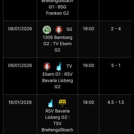
Breitengüßbach
G1 : BSG
Franken G2
08/01/2026
19:00
2 - 4
SG
1306 Bamberg
G2 : TV Ebern
G2
09/01/2026
19:00
5 - 1
TV
Ebern G1 : RSV
Bavaria Lisberg
G2
16/01/2026
18:00
4.5 - 1.5
RSV Bavaria
Lisberg G2 :
TSV
Breitengüßbach