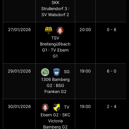
SKK
Strullendorf 3 :
SV Walsdorf 2
27/01/2026
20:00
0 - 6
TSV
Breitengüßbach
G1 : TV Ebern
G1
29/01/2026
19:00
6 - 0
SG
1306 Bamberg
G2 : BSG
Franken G2
30/01/2026
19:00
2 - 4
TV
Ebern G2 : SKC
Victoria
Bamberg G2