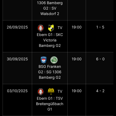
1306 Bamberg
G2 : SV
Walsdorf 2
26/09/2025
19:00
1 - 5
TV
Ebern G1 : SKC
Victoria
Bamberg G2
30/09/2025
19:00
6 - 0
BSG Franken
G2 : SG 1306
Bamberg G2
03/10/2025
19:00
4 - 2
TV
Ebern G1 : TSV
Breitengüßbach
G1