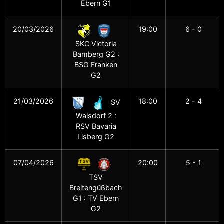
Ebern G1
20/03/2026
19:00
6 - 0
SKC Victoria
Bamberg G2 :
BSG Franken
G2
21/03/2026
18:00
2 - 4
SV
Walsdorf 2 :
RSV Bavaria
Lisberg G2
07/04/2026
20:00
5 - 1
TSV
Breitengüßbach
G1 : TV Ebern
G2