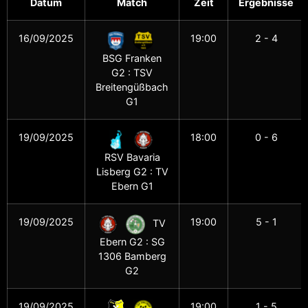
Datum
Match
Zeit
Ergebnisse
16/09/2025
19:00
2 - 4
BSG Franken
G2 : TSV
Breitengüßbach
G1
19/09/2025
18:00
0 - 6
RSV Bavaria
Lisberg G2 : TV
Ebern G1
19/09/2025
19:00
5 - 1
TV
Ebern G2 : SG
1306 Bamberg
G2
19/09/2025
19:00
1 - 5