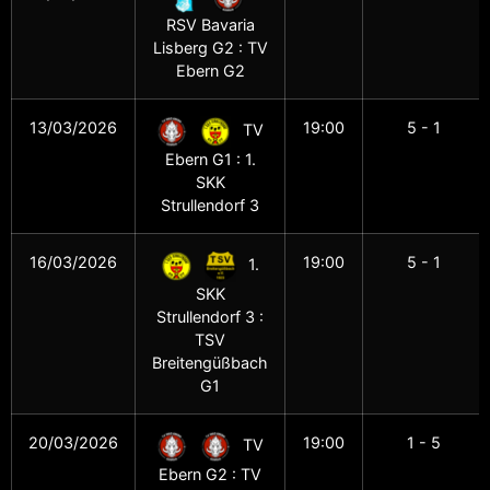
RSV Bavaria
Lisberg G2 : TV
Ebern G2
13/03/2026
19:00
5 - 1
TV
Ebern G1 : 1.
SKK
Strullendorf 3
16/03/2026
19:00
5 - 1
1.
SKK
Strullendorf 3 :
TSV
Breitengüßbach
G1
20/03/2026
19:00
1 - 5
TV
Ebern G2 : TV