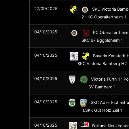
27/09/2025
SKC Victoria Bamb
H2 : KC Oberaltertheim 1
04/10/2025
KC Oberaltertheim 
SKC 67 Eggolsheim 1
04/10/2025
Bavaria Karlstadt H
SKC Victoria Bamberg H2
04/10/2025
Viktoria Fürth 1 : Pol
SV Bamberg 1
04/10/2025
SKC Adler Eichenhüll
1.SKK Gut Holz Zeil 1
04/10/2025
Fortuna Neukirchen