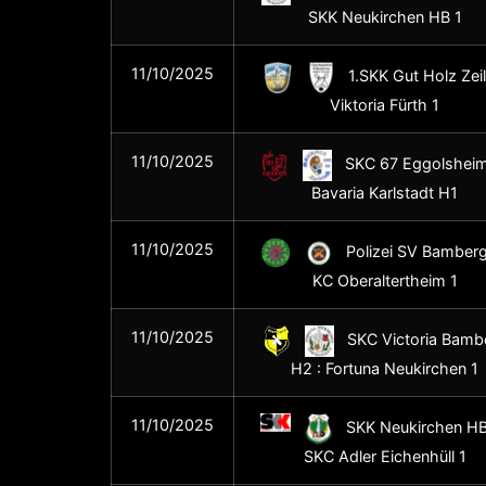
SKK Neukirchen HB 1
11/10/2025
1.SKK Gut Holz Zeil 
Viktoria Fürth 1
11/10/2025
SKC 67 Eggolsheim
Bavaria Karlstadt H1
11/10/2025
Polizei SV Bamberg
KC Oberaltertheim 1
11/10/2025
SKC Victoria Bamb
H2 : Fortuna Neukirchen 1
11/10/2025
SKK Neukirchen HB 
SKC Adler Eichenhüll 1