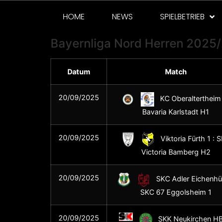
HOME
NEWS
SPIELBETRIEB
Bayernliga Nord Herren 2025
Datum
Match
20/09/2025
KC Oberaltertheim 
Bavaria Karlstadt H1
20/09/2025
Viktoria Fürth 1 : 
Victoria Bamberg H2
20/09/2025
SKC Adler Eichenhüll
SKC 67 Eggolsheim 1
20/09/2025
SKK Neukirchen HB 