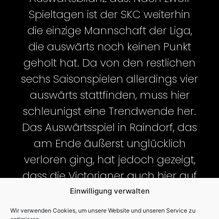
Spieltagen ist der SKC weiterhin
die einzige Mannschaft der Liga,
die auswärts noch keinen Punkt
geholt hat. Da von den restlichen
sechs Saisonspielen allerdings vier
auswärts stattfinden, muss hier
schleunigst eine Trendwende her.
Das Auswärtsspiel in Raindorf, das
am Ende äußerst unglücklich
verloren ging, hat jedoch gezeigt,
dass die Victorianer auch hier auf
dem richtigen Weg sind. Sollten
Einwilligung verwalten
die Gelb-Schwarzen ihre Leistung
Wir verwenden Cookies, um unsere Website und unseren Service zu