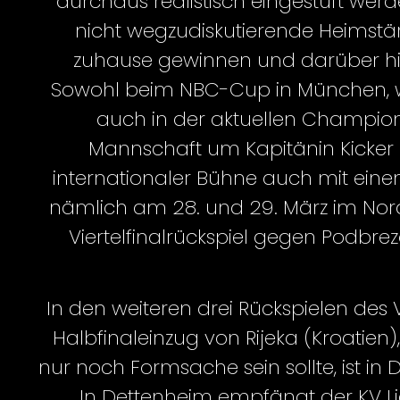
durchaus realistisch eingestuft we
nicht wegzudiskutierende Heimstär
zuhause gewinnen und darüber hin
Sowohl beim NBC-Cup in München, wo 
auch in der aktuellen Champions
Mannschaft um Kapitänin Kicker 
internationaler Bühne auch mit ein
nämlich am 28. und 29. März im Nord
Viertelfinalrückspiel gegen Podbrezo
In den weiteren drei Rückspielen de
Halbfinaleinzug von Rijeka (Kroatien
nur noch Formsache sein sollte, ist 
In Dettenheim empfängt der KV L