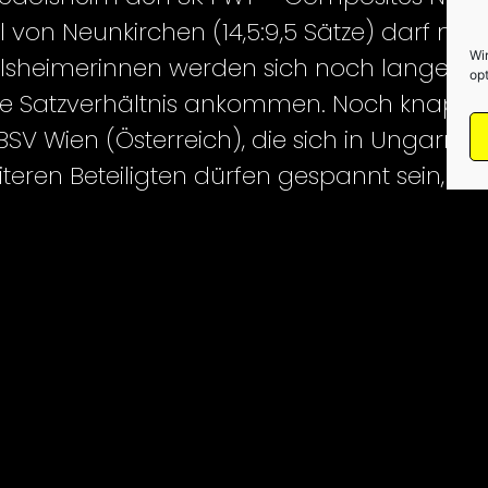
 von Neunkirchen (14,5:9,5 Sätze) darf mit
Wi
olsheimerinnen werden sich noch lange n
opt
 Satzverhältnis ankommen. Noch knapper 
Wien (Österreich), die sich in Ungarn mit 4
eren Beteiligten dürfen gespannt sein, we
gnachmittag sollten die vier Halbfinalis
FOLGT UNS AUF
Impressum
Cookie-Richtlinie (EU)
Datenschutz