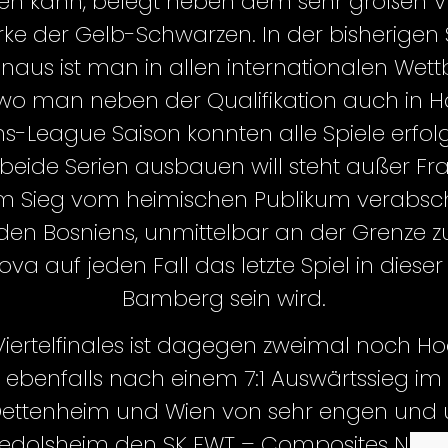
rden kann, belegt neben dem sehr großen 
ke der Gelb-Schwarzen. In der bisherigen
aus ist man in allen internationalen We
man neben der Qualifikation auch in Halb
-League Saison konnten alle Spiele erfolg
beide Serien ausbauen will steht außer 
em Sieg vom heimischen Publikum verabsch
en Bosniens, unmittelbar an der Grenze z
va auf jeden Fall das letzte Spiel in diese
Bamberg sein wird.
s Viertelfinales ist dagegen zweimal noc
), ebenfalls nach einem 7:1 Auswärtssieg i
in Dettenheim und Wien von sehr engen u
iedolsheim den SK FWT – Composites Neun