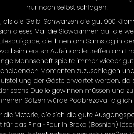
nur noch selbst schlagen.
als die Gelb-Schwarzen die gut 900 Kilomet
ich dieses Mal die Slowakinnen auf die w
kulesaufgabe, die ihnen am Samstag in der
ova beim ersten Aufeinandertreffen am End
nge Mannschaft spielte immer wieder gut a
tscheidenden Momenten zuzuschlagen und di
ufstellung der Gäste erwartet werden, da s
s der sechs Duelle gewinnen müssen und 
gewonnenen Sätzen würde Podbrezova folglich
ie Victoria, die sich die gute Ausgangspo
t für das Final-Four in Brcko (Bosnien) lö